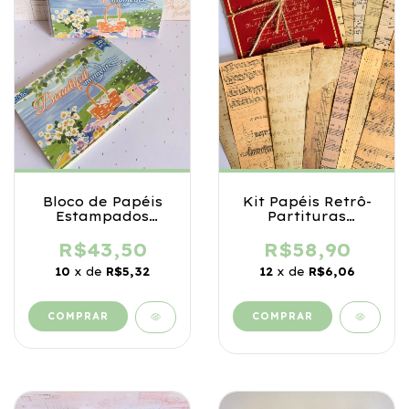
Bloco de Papéis
Kit Papéis Retrô-
Estampados
Partituras
Aquarelas 12cm x
Musicais – 30
9cm 50 folhas
Folhas
R$43,50
R$58,90
10
x de
R$5,32
12
x de
R$6,06
COMPRAR