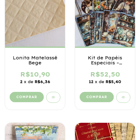
Lonita Matelassê
Kit de Papéis
Bege
Especiais –
Momentos no Lar
R$10,90
R$52,50
2
x de
R$6,36
12
x de
R$5,40