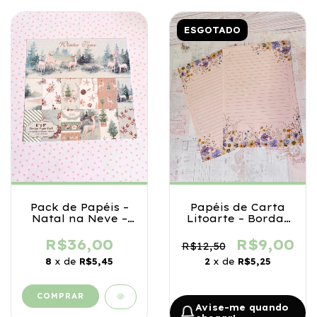
ESGOTADO
Pack de Papéis –
Papéis de Carta
Natal na Neve –
Litoarte – Bordas
15x15 cm
Florais Delicadas
R$36,00
R$9,00
R$12,50
8
x de
R$5,45
2
x de
R$5,25
Avise-me quando