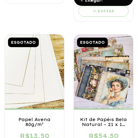
chegar!
ESPIAR
ESGOTADO
ESGOTADO
Papel Avena
Kit de Papéis Bela
80g/m²
Natural – 21 x 14
cm
R$13,50
R$54,50