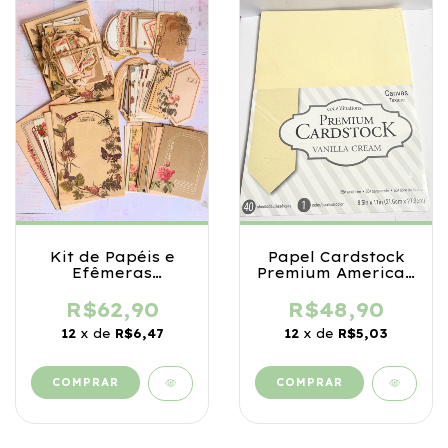
Kit de Papéis e
Papel Cardstock
Efêmeras
Premium American
Preciosidade
Crafts – A4 –
Vintage – 56 Peças
Pacote com 40
R$62,90
R$48,90
Folhas
12
x de
R$6,47
12
x de
R$5,03