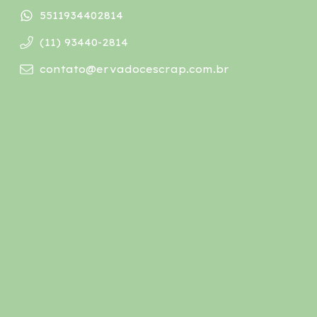
5511934402814
(11) 93440-2814
contato@ervadocescrap.com.br