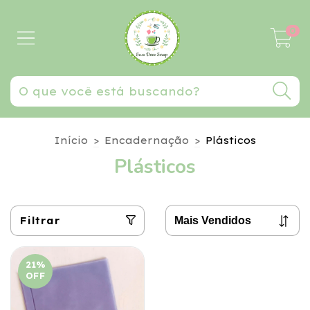
0
Início
>
Encadernação
>
Plásticos
Plásticos
Filtrar
21
%
OFF