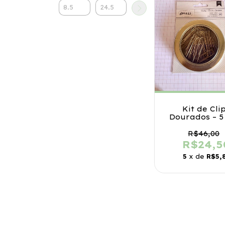
Kit de Cli
Dourados – 5
American Craft
unidades 
R$46,00
Latinha Magn
R$24,5
5
x de
R$5,