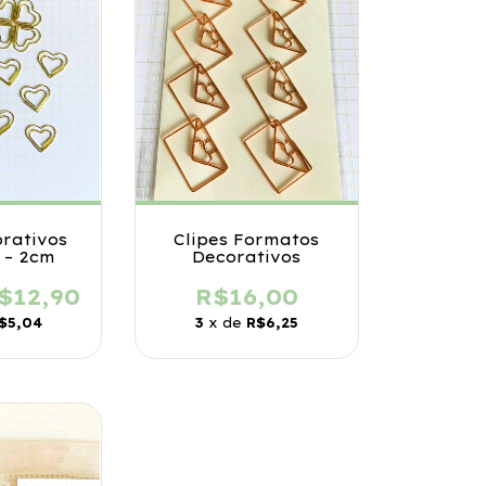
orativos
Clipes Formatos
 – 2cm
Decorativos
$12,90
R$16,00
$5,04
3
x de
R$6,25