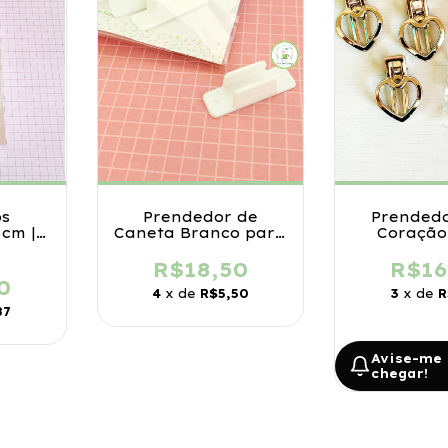
ps
Prendedor de
Prendedo
 cm |
Caneta Branco para
Coração
s | 50
Cadernos e Planner
na
R$18,50
R$16
ética
0
4
x de
R$5,50
3
x de
R
87
Avise-me
chegar!