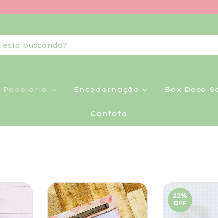
Papelaria
Encadernação
Box Doce S
Contato
22
%
OFF