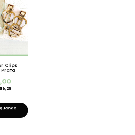
r Clips
 Prata
,00
$6,25
 quando