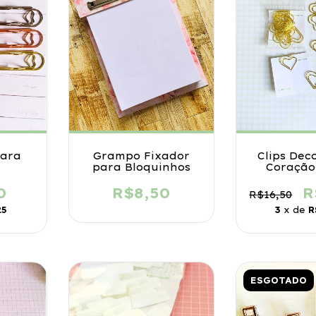
para
Grampo Fixador
Clips Dec
para Bloquinhos
Coração
0
R$8,50
R
R$16,50
25
3
x de
R
ESGOTADO