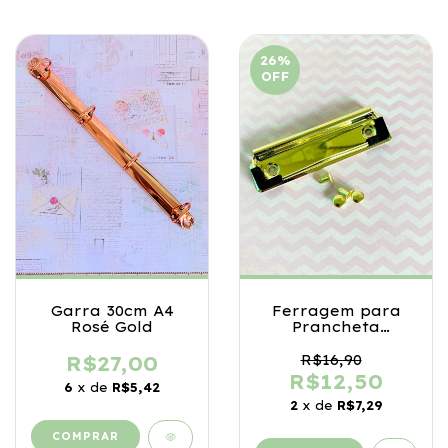
26
%
OFF
Garra 30cm A4
Ferragem para
Rosé Gold
Prancheta
Dourada
R$27,00
R$16,90
R$12,50
6
x de
R$5,42
2
x de
R$7,29