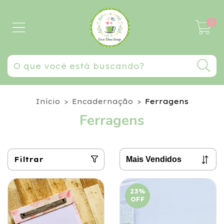
0
Início
>
Encadernação
>
Ferragens
Ferragens
Filtrar
23
%
OFF