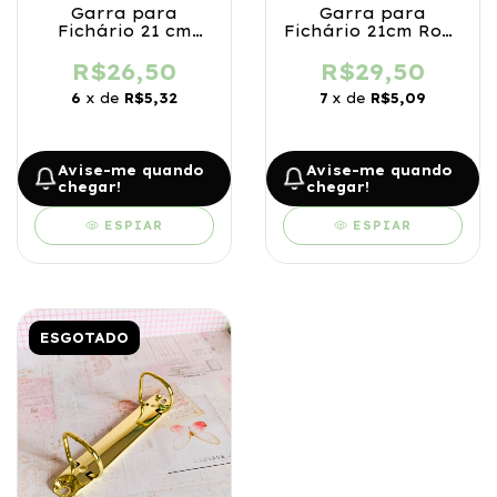
Garra para
Garra para
Fichário 21 cm
Fichário 21cm Rosé
Preto
Gold
R$26,50
R$29,50
6
x de
R$5,32
7
x de
R$5,09
Avise-me quando
Avise-me quando
chegar!
chegar!
ESPIAR
ESPIAR
ESGOTADO