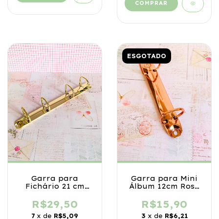
ESGOTADO
Garra para
Garra para Mini
Fichário 21 cm
Álbum 12cm Rosé
Dourada
Gold
R$29,50
R$15,90
7
x de
R$5,09
3
x de
R$6,21