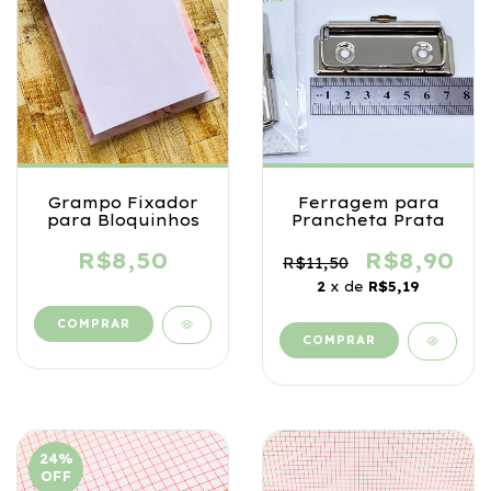
Grampo Fixador
Ferragem para
para Bloquinhos
Prancheta Prata
R$8,50
R$8,90
R$11,50
2
x de
R$5,19
24
%
OFF