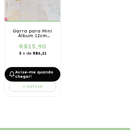
Garra para Mini
Álbum 12cm
Dourada
R$15,90
3
x de
R$6,21
Avise-me quando
chegar!
ESPIAR