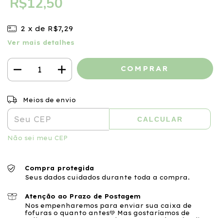
R$12,50
2
x de
R$7,29
Ver mais detalhes
ALTERAR CEP
Entregas para o CEP:
Meios de envio
CALCULAR
Não sei meu CEP
Compra protegida
Seus dados cuidados durante toda a compra.
Atenção ao Prazo de Postagem
Nos empenharemos para enviar sua caixa de
fofuras o quanto antes💚 Mas gostaríamos de