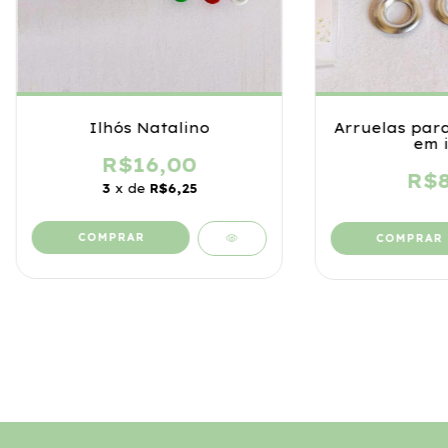
Ilhós Natalino
Arruelas par
em i
R$16,00
R$8
3
x de
R$6,25